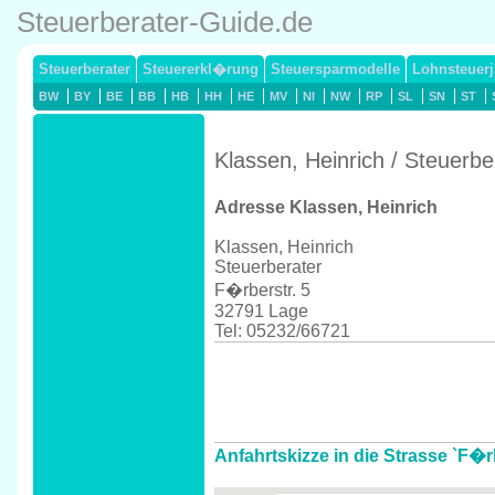
Steuerberater-Guide.de
Steuerberater
Steuererkl�rung
Steuersparmodelle
Lohnsteuerj
BW
BY
BE
BB
HB
HH
HE
MV
NI
NW
RP
SL
SN
ST
Klassen, Heinrich / Steuerb
Adresse Klassen, Heinrich
Klassen, Heinrich
Steuerberater
F�rberstr. 5
32791 Lage
Tel: 05232/66721
Anfahrtskizze in die Strasse `F�r