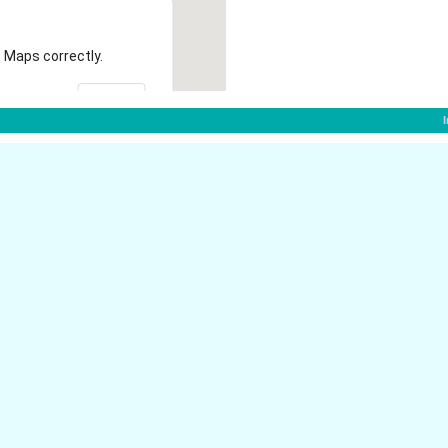
 Maps correctly.
OK
Boelckestr. 6
32791 Lage
Bruchstr. 19
32791 Lage
Breitenheider Str. 39
32791 Lage
Hauptstr. 36
32791 Lage
Bielefelder Str. 246
32791 Lage
Rhienstr. 26
32791 Lage
Bruchstr. 8
32791 Lage