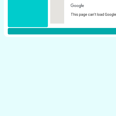
This page can't load Google
Do you own this website?
Weitere Steuerberater in Lage:
Wolf, J�rgen - Steuerberater Lage
Bake, Karl-Heinz - Steuerberater Lage
Wegener, Jens - Steuerberater Lage
Stockebrand, Cornelia - Steuerberater Lage
Reuter, Angelika - Steuerberater Lage
Koch, Friedrich - Steuerberater Lage
H�lscher, Bernd - Steuerberater Lage