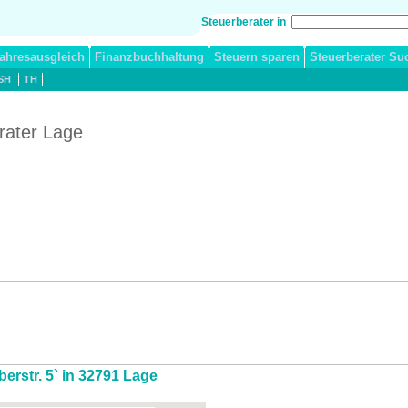
Steuerberater in
ahresausgleich
Finanzbuchhaltung
Steuern sparen
Steuerberater Su
SH
TH
erater Lage
berstr. 5` in 32791 Lage