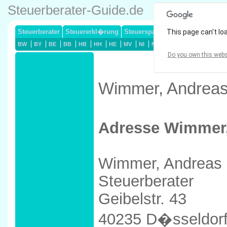
Steuerberater-Guide.de
Steuerberater
Steuererkl�rung
Steuersparmodelle
This page can't lo
Lohnsteuerj
BW
BY
BE
BB
HB
HH
HE
MV
NI
NW
RP
SL
SN
ST
Do you own this webs
Wimmer, Andreas 
Adresse Wimmer
Wimmer, Andreas
Steuerberater
Geibelstr. 43
40235 D�sseldor