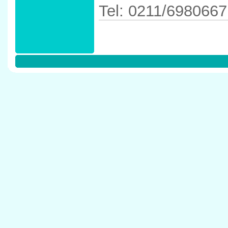
Tel: 0211/6980667
Anfahrtskizze in 
D�sseldorf