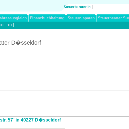
Steuerberater in
ahresausgleich
Finanzbuchhaltung
Steuern sparen
Steuerberater Su
SH
TH
rater D�sseldorf
rstr. 57` in 40227 D�sseldorf