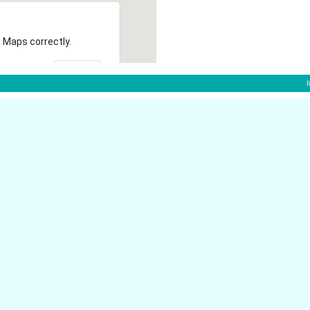
 Maps correctly.
OK
f:
Steinstr. 31
dorf
40210 D�sseldorf
Konrad-Adenauer-Platz 12
sseldorf
40210 D�sseldorf
Karlstr. 31
40210 D�sseldorf
Oststr. 84
40210 D�sseldorf
Oststr. 156
40210 D�sseldorf
Graf-Adolf-Str. 76
40210 D�sseldorf