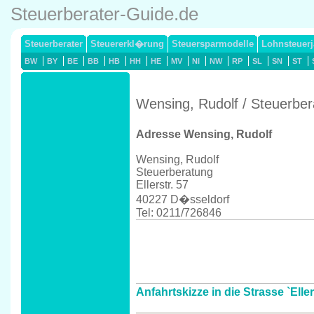
Steuerberater-Guide.de
Steuerberater
Steuererkl�rung
Steuersparmodelle
Lohnsteuerj
BW
BY
BE
BB
HB
HH
HE
MV
NI
NW
RP
SL
SN
ST
Wensing, Rudolf / Steuerbe
Adresse Wensing, Rudolf
Wensing, Rudolf
Steuerberatung
Ellerstr. 57
40227 D�sseldorf
Tel: 0211/726846
Anfahrtskizze in die Strasse `Elle