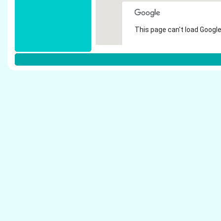
This page can't load Google
Do you own this website?
Weitere Steuerberater in D�sseldor
Schumacher & Partner - Steuerberater D�ssel
Kropp Schawe Schalinske - Steuerberater D�
Noss, Willi - Steuerberater D�sseldorf
Grego, Gabriele - Steuerberater D�sseldorf
Pollex, Ute - Steuerberater D�sseldorf
Schrader, Dietrich - Steuerberater D�sseldorf