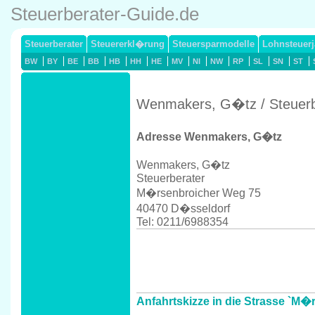
Steuerberater-Guide.de
Steuerberater
Steuererkl�rung
Steuersparmodelle
Lohnsteuerj
BW
BY
BE
BB
HB
HH
HE
MV
NI
NW
RP
SL
SN
ST
Wenmakers, G�tz / Steuerb
Adresse Wenmakers, G�tz
Wenmakers, G�tz
Steuerberater
M�rsenbroicher Weg 75
40470 D�sseldorf
Tel: 0211/6988354
Anfahrtskizze in die Strasse `M