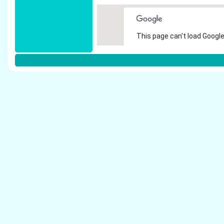
This page can't load Google
Do you own this website?
Weitere Steuerberater in D�sseldor
Pollex, Ute - Steuerberater D�sseldorf
Schrader, Dietrich - Steuerberater D�sseldorf
Cremer, Marlies - Steuerberater D�sseldorf
Richard, Hartmut - Steuerberater D�sseldorf
Steuerberater Weins - Steuerberater D�sseld