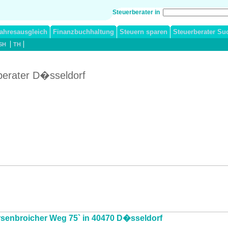
Steuerberater in
ahresausgleich
Finanzbuchhaltung
Steuern sparen
Steuerberater Su
SH
TH
erater D�sseldorf
�rsenbroicher Weg 75` in 40470 D�sseldorf