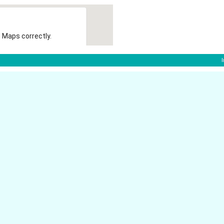
 Maps correctly.
OK
f:
Oststr. 156
40210 D�sseldorf
Graf-Adolf-Str. 76
40210 D�sseldorf
Bendemannstr. 13
40210 D�sseldorf
Grupellostr. 13
40210 D�sseldorf
Immermannstr. 46
orf
40210 D�sseldorf