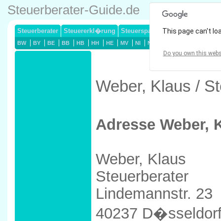
Steuerberater-Guide.de
Steuerberater
Steuererkl�rung
Steuersparmodelle
This page can't lo
Lohnsteuerj
BW
BY
BE
BB
HB
HH
HE
MV
NI
NW
RP
SL
SN
ST
Do you own this webs
Weber, Klaus / S
Adresse Weber, 
Weber, Klaus
Steuerberater
Lindemannstr. 23
40237 D�sseldor