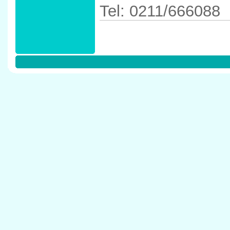
Tel: 0211/666088
Anfahrtskizze in 
40237 D�sseldor