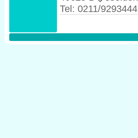
Tel: 0211/9293444
Anfahrtskizze in 
80` in 40625 D�s