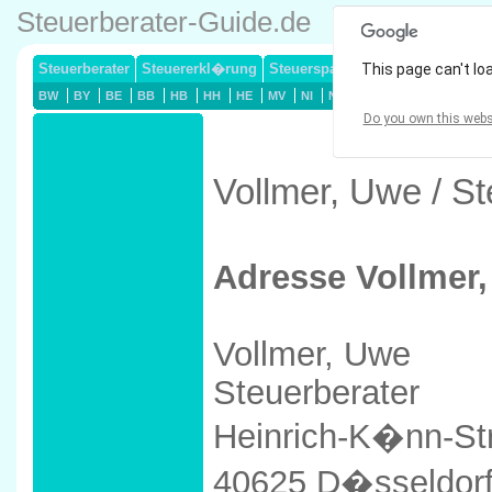
Steuerberater-Guide.de
Steuerberater
Steuererkl�rung
Steuersparmodelle
This page can't lo
Lohnsteuerj
BW
BY
BE
BB
HB
HH
HE
MV
NI
NW
RP
SL
SN
ST
Do you own this webs
Vollmer, Uwe / S
Adresse Vollmer
Vollmer, Uwe
Steuerberater
Heinrich-K�nn-Str
40625 D�sseldor