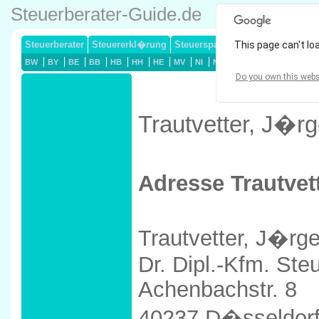
Steuerberater-Guide.de
Steuerberater
Steuererkl�rung
Steuersparmodelle
This page can't lo
Lohnsteuerj
BW
BY
BE
BB
HB
HH
HE
MV
NI
NW
RP
SL
SN
ST
Do you own this webs
Trautvetter, J�r
Adresse Trautvet
Trautvetter, J�rg
Dr. Dipl.-Kfm. Ste
Achenbachstr. 8
40237 D�sseldor