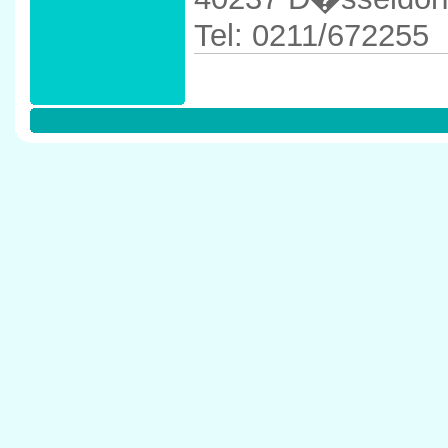
Tel: 0211/672255
Anfahrtskizze in 
40237 D�sseldor