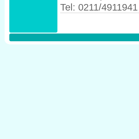
Tel: 0211/4911941
Anfahrtskizze in 
D�sseldorf