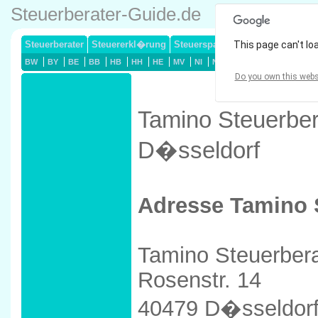
Steuerberater-Guide.de
Steuerberater
Steuererkl�rung
Steuersparmodelle
This page can't lo
Lohnsteuerj
BW
BY
BE
BB
HB
HH
HE
MV
NI
NW
RP
SL
SN
ST
Do you own this webs
Tamino Steuerbe
D�sseldorf
Adresse Tamino
Tamino Steuerbe
Rosenstr. 14
40479 D�sseldor