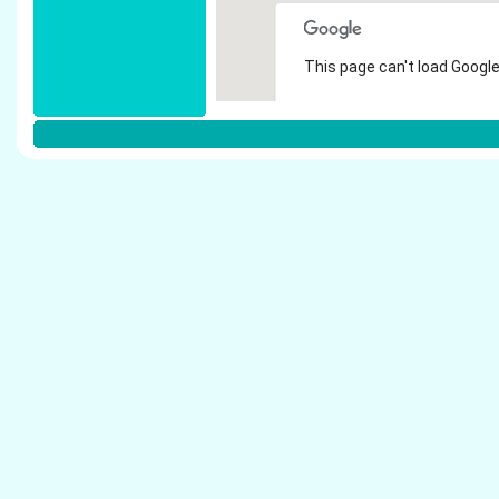
This page can't load Google
Do you own this website?
Weitere Steuerberater in D�sseldor
Pollex, Ute - Steuerberater D�sseldorf
Tschirdewahn, A. - Steuerberater D�sseldorf
Schrader, Dietrich - Steuerberater D�sseldorf
Cremer, Marlies - Steuerberater D�sseldorf
Richard, Hartmut - Steuerberater D�sseldorf
Steuerberater Weins - Steuerberater D�sseld