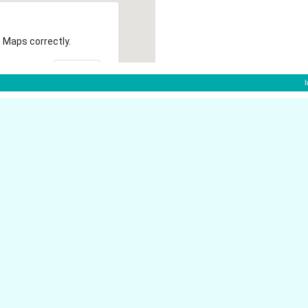
 Maps correctly.
OK
f:
Oststr. 156
40210 D�sseldorf
Bismarckstr. 77
40210 D�sseldorf
Graf-Adolf-Str. 76
40210 D�sseldorf
Bendemannstr. 13
40210 D�sseldorf
Grupellostr. 13
40210 D�sseldorf
Immermannstr. 46
orf
40210 D�sseldorf