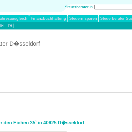
Steuerberater in
ahresausgleich
Finanzbuchhaltung
Steuern sparen
Steuerberater Su
SH
TH
ater D�sseldorf
ter den Eichen 35` in 40625 D�sseldorf