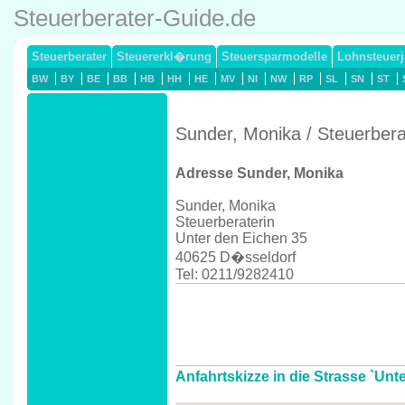
Steuerberater-Guide.de
Steuerberater
Steuererkl�rung
Steuersparmodelle
Lohnsteuerj
BW
BY
BE
BB
HB
HH
HE
MV
NI
NW
RP
SL
SN
ST
Sunder, Monika / Steuerber
Adresse Sunder, Monika
Sunder, Monika
Steuerberaterin
Unter den Eichen 35
40625 D�sseldorf
Tel: 0211/9282410
Anfahrtskizze in die Strasse `Un