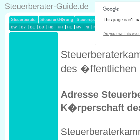
Steuerberater-Guide.de
Steuerberater
Steuererkl�rung
Steuersparmodelle
This page can't lo
Lohnsteuerj
BW
BY
BE
BB
HB
HH
HE
MV
NI
NW
RP
SL
SN
ST
Do you own this webs
Steuerberaterka
des �ffentlichen
Adresse Steuerb
K�rperschaft de
Steuerberaterkam