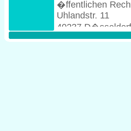
�ffentlichen Rech
Uhlandstr. 11
40237 D�sseldor
Tel: 0211/669060
Anfahrtskizze in 
40237 D�sseldor