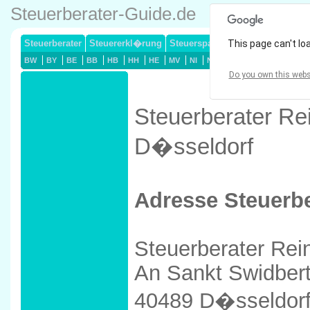
Steuerberater-Guide.de
Steuerberater
Steuererkl�rung
Steuersparmodelle
This page can't lo
Lohnsteuerj
BW
BY
BE
BB
HB
HH
HE
MV
NI
NW
RP
SL
SN
ST
Do you own this webs
Steuerberater Rei
D�sseldorf
Adresse Steuerbe
Steuerberater Rei
An Sankt Swidber
40489 D�sseldor