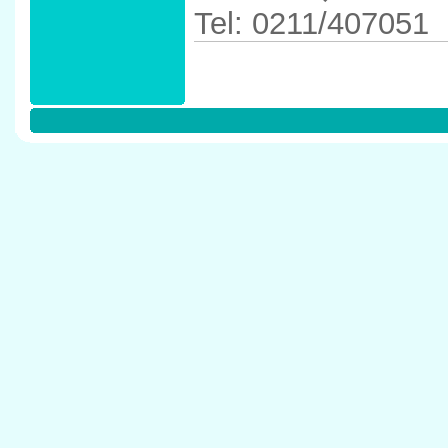
Tel: 0211/407051
Anfahrtskizze in 
in 40489 D�ssel