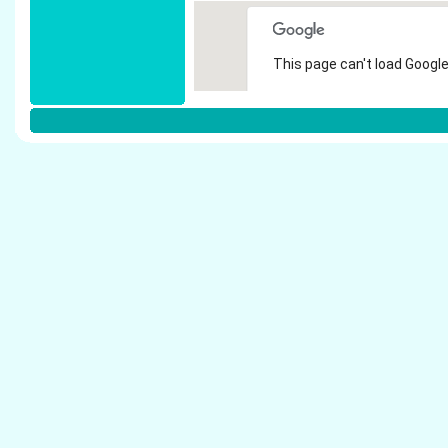
This page can't load Google
Do you own this website?
Weitere Steuerberater in D�sseldor
Terhaag, Thomas - Steuerberater D�sseldorf
Hebert, Ingrid - Steuerberater D�sseldorf
Schumacher & Partner - Steuerberater D�ssel
Schrader, Dietrich - Steuerberater D�sseldorf
Richard, Hartmut - Steuerberater D�sseldorf