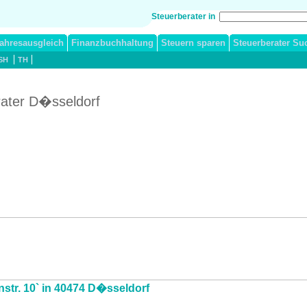
Steuerberater in
ahresausgleich
Finanzbuchhaltung
Steuern sparen
Steuerberater Su
SH
TH
erater D�sseldorf
enstr. 10` in 40474 D�sseldorf