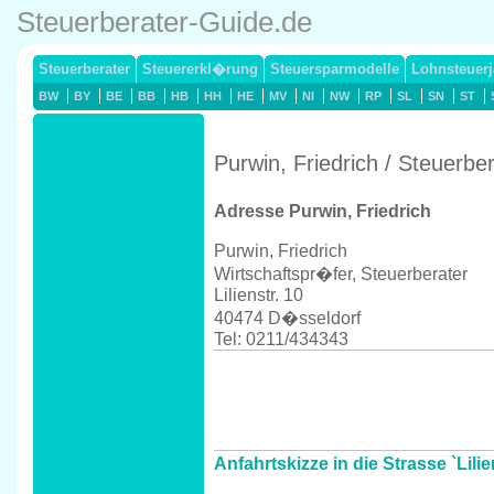
Steuerberater-Guide.de
Steuerberater
Steuererkl�rung
Steuersparmodelle
Lohnsteuerj
BW
BY
BE
BB
HB
HH
HE
MV
NI
NW
RP
SL
SN
ST
Purwin, Friedrich / Steuerb
Adresse Purwin, Friedrich
Purwin, Friedrich
Wirtschaftspr�fer, Steuerberater
Lilienstr. 10
40474 D�sseldorf
Tel: 0211/434343
Anfahrtskizze in die Strasse `Lili