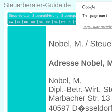
Steuerberater-Guide.de
Steuerberater
Steuererkl�rung
Steuersparmodelle
This page can't lo
Lohnsteuerj
BW
BY
BE
BB
HB
HH
HE
MV
NI
NW
RP
SL
SN
ST
Do you own this webs
Nobel, M. / Steu
Adresse Nobel, M
Nobel, M.
Dipl.-Betr.-Wirt. S
Marbacher Str. 13
40597 D�sseldor