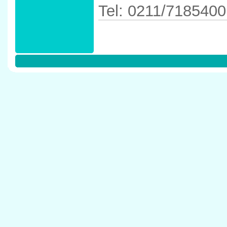
Tel: 0211/7185400
Anfahrtskizze in 
40597 D�sseldor