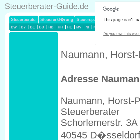
Steuerberater-Guide.de
Steuerberater
Steuererkl�rung
Steuersparmodelle
This page can't lo
Lohnsteuerj
BW
BY
BE
BB
HB
HH
HE
MV
NI
NW
RP
SL
SN
ST
Do you own this webs
Naumann, Horst-P
Adresse Naumann
Naumann, Horst-P
Steuerberater
Schorlemerstr. 3A
40545 D�sseldor