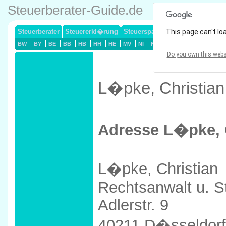
Steuerberater-Guide.de
Steuerberater
Steuererkl�rung
Steuersparmodelle
This page can't lo
Lohnsteuerj
BW
BY
BE
BB
HB
HH
HE
MV
NI
NW
RP
SL
SN
ST
Do you own this webs
L�pke, Christian
Adresse L�pke, 
L�pke, Christian
Rechtsanwalt u. S
Adlerstr. 9
40211 D�sseldorf