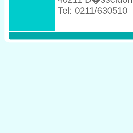
Tel: 0211/630510
Anfahrtskizze in 
D�sseldorf