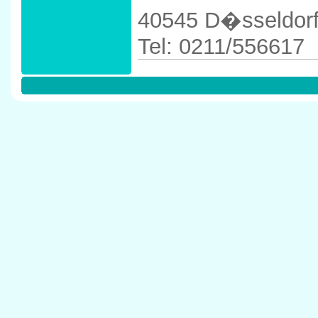
40545 D�sseldor
Tel: 0211/556617
Anfahrtskizze in 
40545 D�sseldor