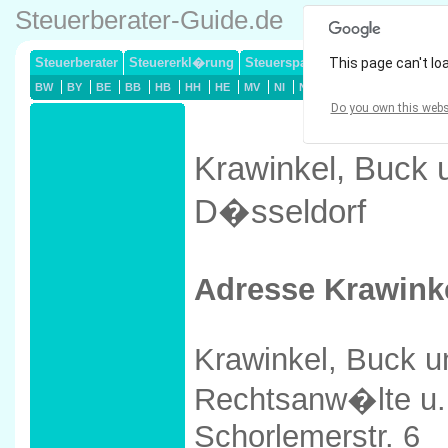
Steuerberater-Guide.de
Steuerberater
Steuererkl�rung
Steuersparmodelle
This page can't lo
Lohnsteuerj
BW
BY
BE
BB
HB
HH
HE
MV
NI
NW
RP
SL
SN
ST
Do you own this webs
Krawinkel, Buck u
D�sseldorf
Adresse Krawinke
Krawinkel, Buck u
Rechtsanw�lte u.
Schorlemerstr. 6