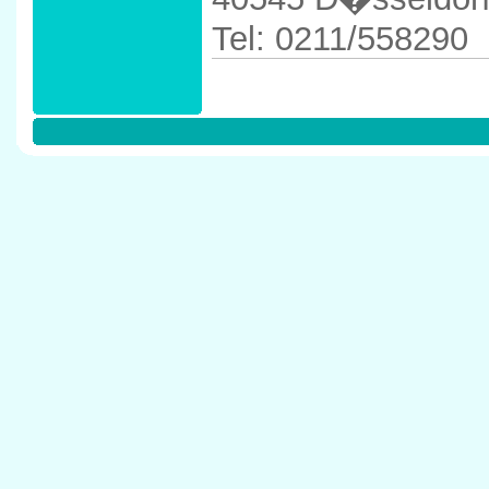
Tel: 0211/558290
Anfahrtskizze in 
D�sseldorf