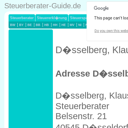
Steuerberater-Guide.de
Steuerberater
Steuererkl�rung
Steuersparmodelle
This page can't lo
Lohnsteuerj
BW
BY
BE
BB
HB
HH
HE
MV
NI
NW
RP
SL
SN
ST
Do you own this webs
D�sselberg, Klau
Adresse D�sselb
D�sselberg, Klau
Steuerberater
Belsenstr. 21
40545 D�sseldor