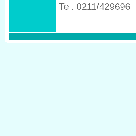
Tel: 0211/429696
Anfahrtskizze in 
40468 D�sseldor