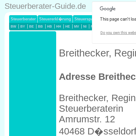
Steuerberater-Guide.de
Steuerberater
Steuererkl�rung
Steuersparmodelle
This page can't lo
Lohnsteuerj
BW
BY
BE
BB
HB
HH
HE
MV
NI
NW
RP
SL
SN
ST
Do you own this webs
Breithecker, Reg
Adresse Breithec
Breithecker, Regi
Steuerberaterin
Amrumstr. 12
40468 D�sseldor