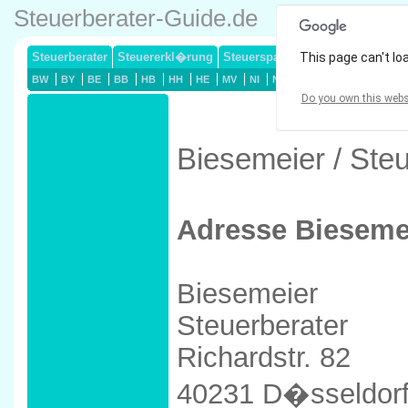
Steuerberater-Guide.de
Steuerberater
Steuererkl�rung
Steuersparmodelle
This page can't lo
Lohnsteuerj
BW
BY
BE
BB
HB
HH
HE
MV
NI
NW
RP
SL
SN
ST
Do you own this webs
Biesemeier / Ste
Adresse Bieseme
Biesemeier
Steuerberater
Richardstr. 82
40231 D�sseldor