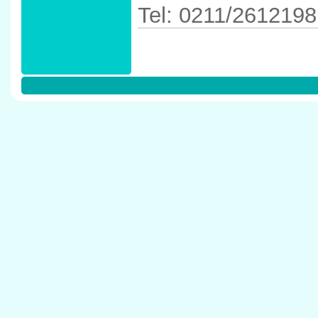
Tel: 0211/2612198
Anfahrtskizze in 
40231 D�sseldor