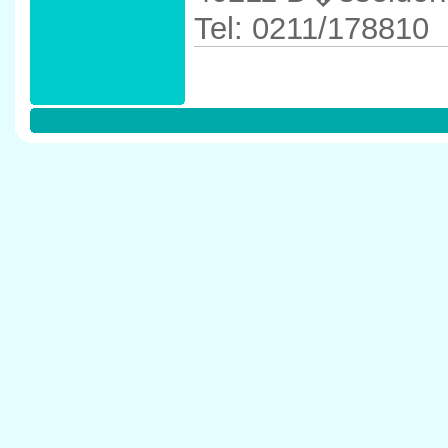
Tel: 0211/178810
Anfahrtskizze in 
40211 D�sseldor