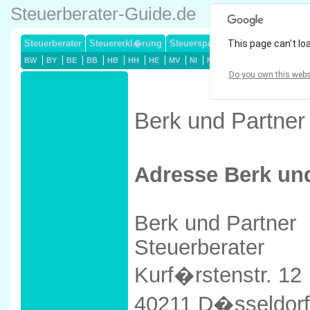
Steuerberater-Guide.de
Steuerberater
Steuererkl�rung
Steuersparmodelle
This page can't lo
Lohnsteuerj
BW
BY
BE
BB
HB
HH
HE
MV
NI
NW
RP
SL
SN
ST
Do you own this webs
Berk und Partner
Adresse Berk und
Berk und Partner
Steuerberater
Kurf�rstenstr. 12
40211 D�sseldorf