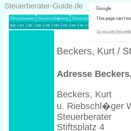
Steuerberater-Guide.de
Steuerberater
Steuererkl�rung
Steuersparmodelle
This page can't lo
Lohnsteuerj
BW
BY
BE
BB
HB
HH
HE
MV
NI
NW
RP
SL
SN
ST
Do you own this webs
Beckers, Kurt / 
Adresse Beckers,
Beckers, Kurt
u. Riebschl�ger W
Steuerberater
Stiftsplatz 4