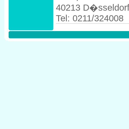
40213 D�sseldor
Tel: 0211/324008
Anfahrtskizze in d
D�sseldorf