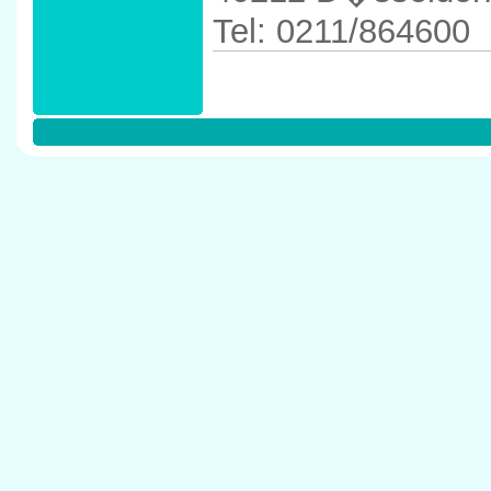
Tel: 0211/864600
Anfahrtskizze in 
40212 D�sseldor