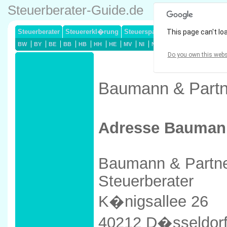
Steuerberater-Guide.de
Steuerberater
Steuererkl�rung
Steuersparmodelle
This page can't lo
Lohnsteuerj
BW
BY
BE
BB
HB
HH
HE
MV
NI
NW
RP
SL
SN
ST
Do you own this webs
Baumann & Partne
Adresse Baumann
Baumann & Partn
Steuerberater
K�nigsallee 26
40212 D�sseldor