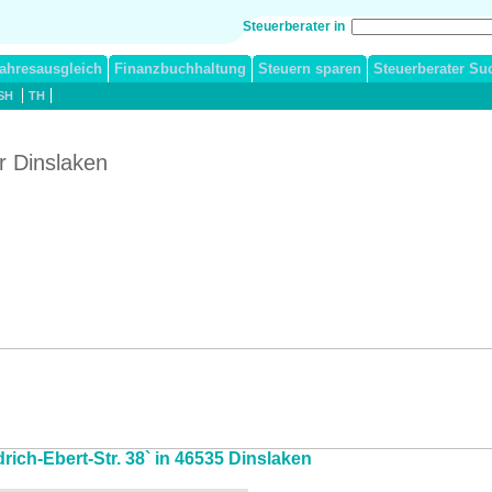
Steuerberater in
ahresausgleich
Finanzbuchhaltung
Steuern sparen
Steuerberater Su
SH
TH
r Dinslaken
drich-Ebert-Str. 38` in 46535 Dinslaken