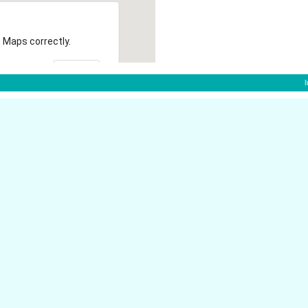
 Maps correctly.
OK
Goethestr. 70
46535 Dinslaken
Zedernweg 12
46535 Dinslaken
46535 Dinslaken
H�nxer Str. 40
Heinrich-Nottebaum-Str. 5A
46535 Dinslaken
Luchsstr. 33
46535 Dinslaken
Julius-Kalle-Str. 55
46535 Dinslaken
Friedrich-Ebert-Str. 29
46535 Dinslaken