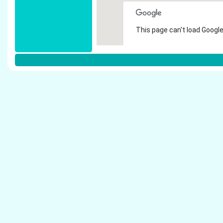
This page can't load Google
Do you own this website?
Weitere Steuerberater in Dinslaken:
Heuger, Theo - Steuerberater Dinslaken
Schraven, Angelika - Steuerberater Dinslaken
Schlitt, Brigitte - Steuerberater Dinslaken
Gessmann, Theo - Steuerberater Dinslaken
Rischke, Birgit - Steuerberater Dinslaken
Elten, G�nter - Steuerberater Dinslaken
Drechsler, Hans - Steuerberater Dinslaken