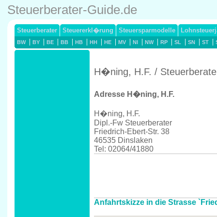
Steuerberater-Guide.de
Steuerberater
Steuererkl�rung
Steuersparmodelle
Lohnsteuerj
BW
BY
BE
BB
HB
HH
HE
MV
NI
NW
RP
SL
SN
ST
H�ning, H.F. / Steuerberate
Adresse H�ning, H.F.
H�ning, H.F.
Dipl.-Fw Steuerberater
Friedrich-Ebert-Str. 38
46535 Dinslaken
Tel: 02064/41880
Anfahrtskizze in die Strasse `Frie