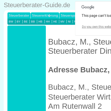
Steuerberater-Guide.de
Steuerberater
Steuererkl�rung
Steuersparmodelle
This page can't lo
Lohnsteuerj
BW
BY
BE
BB
HB
HH
HE
MV
NI
NW
RP
SL
SN
ST
Do you own this webs
Bubacz, M., Steu
Steuerberater Di
Adresse Bubacz,
Bubacz, M., Steu
Steuerberater Wir
Am Rutenwall 2