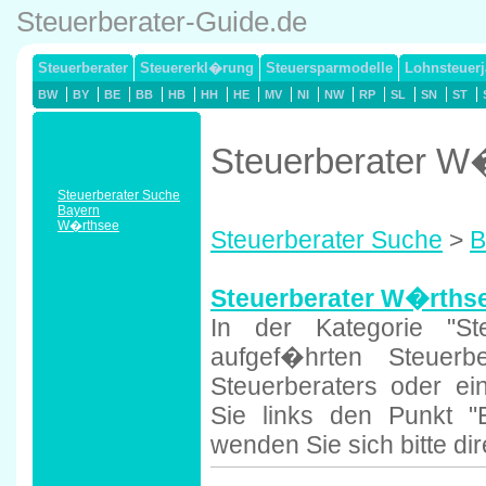
Steuerberater-Guide.de
Steuerberater
Steuererkl�rung
Steuersparmodelle
Lohnsteuerj
BW
BY
BE
BB
HB
HH
HE
MV
NI
NW
RP
SL
SN
ST
Steuerberater W
Steuerberater Suche
Bayern
W�rthsee
Steuerberater Suche
>
B
Steuerberater W�rths
In der Kategorie "St
aufgef�hrten Steuer
Steuerberaters oder e
Sie links den Punkt "
wenden Sie sich bitte di