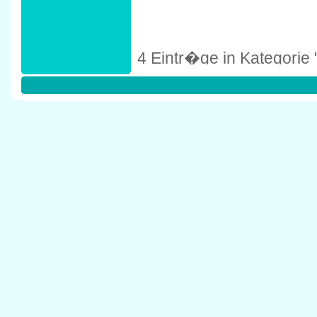
4 Eintr�ge in Kategorie
Fischer, Rita
Seeuferweg 25, 82237 
Hellmanzik, Roswitha
Dahlienweg 4, 82237 W
Kronthaler, Inge
Obere Dorfstr. 10A, 82
Steuerberaterin Markes 
Tulpenweg 1, 82237 W�