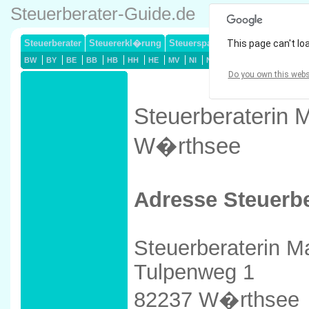
Steuerberater-Guide.de
Steuerberater
Steuererkl�rung
Steuersparmodelle
This page can't lo
Lohnsteuerj
BW
BY
BE
BB
HB
HH
HE
MV
NI
NW
RP
SL
SN
ST
Do you own this webs
Steuerberaterin M
W�rthsee
Adresse Steuerbe
Steuerberaterin M
Tulpenweg 1
82237 W�rthsee