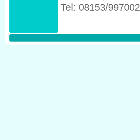
Tel: 08153/99700
Anfahrtskizze in 
W�rthsee