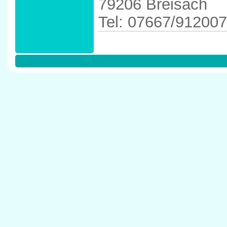
79206 Breisach
Tel: 07667/912007
Anfahrtskizze in d
79206 Breisach