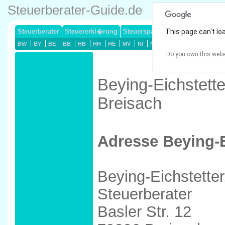
Steuerberater-Guide.de
Steuerberater
Steuererkl�rung
Steuersparmodelle
This page can't lo
Lohnsteuerj
BW
BY
BE
BB
HB
HH
HE
MV
NI
NW
RP
SL
SN
ST
Do you own this webs
Beying-Eichstette
Breisach
Adresse Beying-E
Beying-Eichstetter
Steuerberater
Basler Str. 12