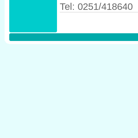
Tel: 0251/418640
Anfahrtskizze in 
48143 M�nster