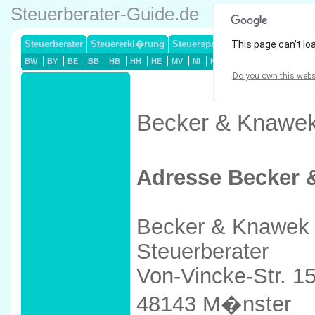
Steuerberater-Guide.de
Steuerberater
Steuererkl�rung
Steuersparmodelle
This page can't lo
Lohnsteuerj
BW
BY
BE
BB
HB
HH
HE
MV
NI
NW
RP
SL
SN
ST
Do you own this webs
Becker & Knawek
Adresse Becker 
Becker & Knawek
Steuerberater
Von-Vincke-Str. 1
48143 M�nster