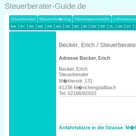
Steuerberater-Guide.de
Steuerberater
Steuererkl�rung
Steuersparmodelle
Lohnsteuerj
BW
BY
BE
BB
HB
HH
HE
MV
NI
NW
RP
SL
SN
ST
Becker, Erich / Steuerbera
Adresse Becker, Erich
Becker, Erich
Steuerberater
M�hlenstr. 131
41236 M�nchengladbach
Tel: 02166/92910
Anfahrtskizze in die Strasse `M