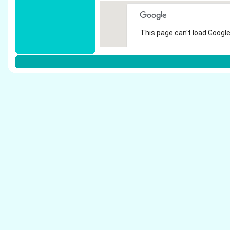
This page can't load Google
Do you own this website?
Weitere Steuerberater in M�nchen
Gruyters, Karin - Steuerberater M�nchengla
Verh�lsdonk & Partner GmbH Wirtschaftspr�f
Steuerberater M�nchengladbach
Gombert, Axel - Steuerberater M�nchenglad