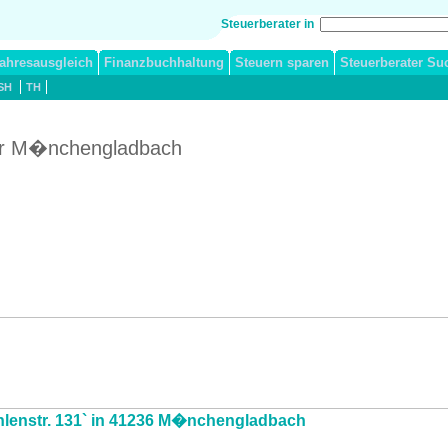
Steuerberater in
ahresausgleich
Finanzbuchhaltung
Steuern sparen
Steuerberater Su
SH
TH
ter M�nchengladbach
�hlenstr. 131` in 41236 M�nchengladbach