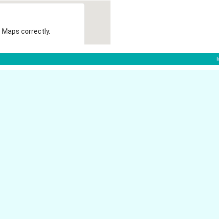
 Maps correctly.
OK
gladbach:
41061
Regentenstr. 45A
dbach
M�nchengladbac
41061
ungs- und Steuerberatungsges. -
Bismarckplatz 4
M�nchengladbac
41061
Regentenstr. 37
bach
M�nchengladbac