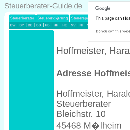
Steuerberater-Guide.de
Steuerberater
Steuererkl�rung
Steuersparmodelle
This page can't lo
Lohnsteuerj
BW
BY
BE
BB
HB
HH
HE
MV
NI
NW
RP
SL
SN
ST
Do you own this webs
Hoffmeister, Har
Adresse Hoffmeis
Hoffmeister, Haral
Steuerberater
Bleichstr. 10
45468 M�lheim