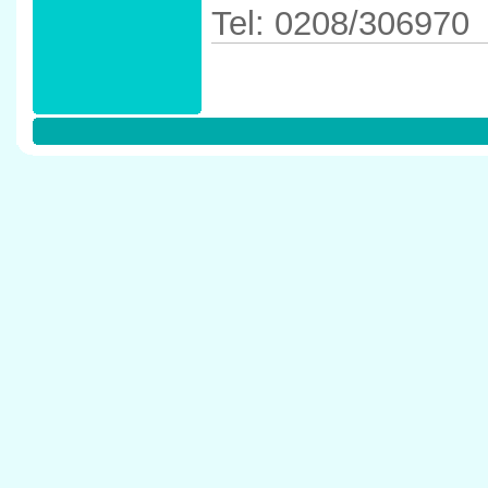
Tel: 0208/306970
Anfahrtskizze in 
M�lheim