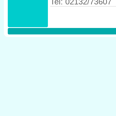
Tel: 02132/73607
Anfahrtskizze in 
40667 Meerbusc