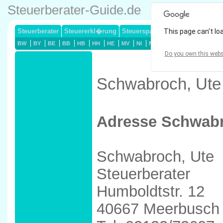
Steuerberater-Guide.de
Steuerberater
Steuererkl�rung
Steuersparmodelle
This page can't lo
Lohnsteuerj
BW
BY
BE
BB
HB
HH
HE
MV
NI
NW
RP
SL
SN
ST
Do you own this webs
Schwabroch, Ute 
Adresse Schwabr
Schwabroch, Ute
Steuerberater
Humboldtstr. 12
40667 Meerbusch