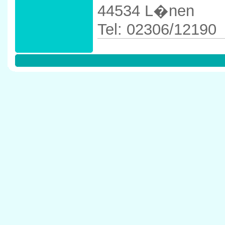
44534 L�nen
Tel: 02306/12190
Anfahrtskizze in 
in 44534 L�nen