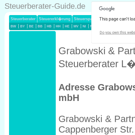
Steuerberater-Guide.de
Steuerberater
Steuererkl�rung
Steuersparmodelle
This page can't lo
Lohnsteuerj
BW
BY
BE
BB
HB
HH
HE
MV
NI
NW
RP
SL
SN
ST
Do you own this webs
Grabowski & Part
Steuerberater L
Adresse Grabows
mbH
Grabowski & Part
Cappenberger Str.