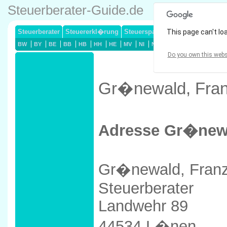
Steuerberater-Guide.de
Steuerberater
Steuererkl�rung
Steuersparmodelle
This page can't lo
Lohnsteuerj
BW
BY
BE
BB
HB
HH
HE
MV
NI
NW
RP
SL
SN
ST
Do you own this webs
Gr�newald, Fran
Adresse Gr�newa
Gr�newald, Franz
Steuerberater
Landwehr 89
44534 L�nen