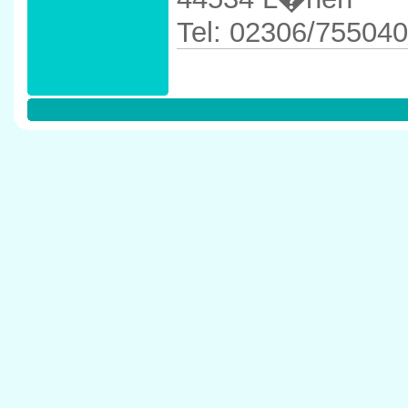
Tel: 02306/755040
Anfahrtskizze in 
L�nen