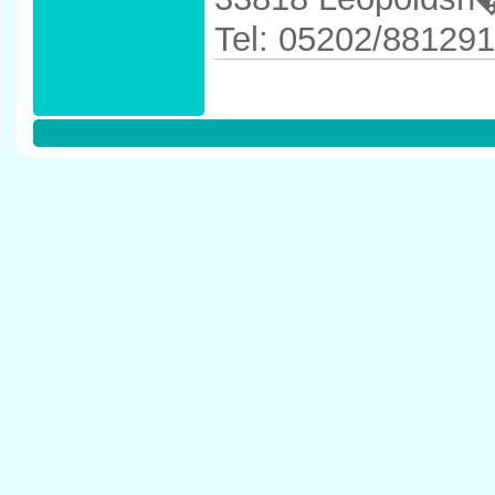
Tel: 05202/881291
Anfahrtskizze in 
33818 Leopolds