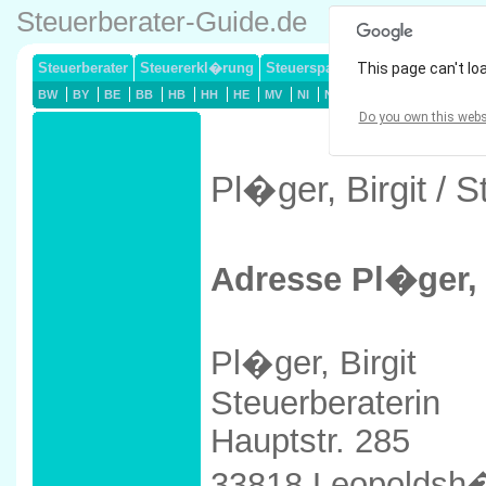
Steuerberater-Guide.de
Steuerberater
Steuererkl�rung
Steuersparmodelle
This page can't lo
Lohnsteuerj
BW
BY
BE
BB
HB
HH
HE
MV
NI
NW
RP
SL
SN
ST
Do you own this webs
Pl�ger, Birgit /
Adresse Pl�ger, 
Pl�ger, Birgit
Steuerberaterin
Hauptstr. 285
33818 Leopoldsh