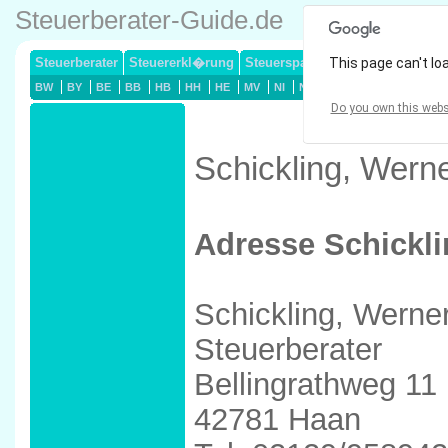
Steuerberater-Guide.de
Steuerberater
Steuererkl�rung
Steuersparmodelle
This page can't lo
Lohnsteuerj
BW
BY
BE
BB
HB
HH
HE
MV
NI
NW
RP
SL
SN
ST
Do you own this webs
Schickling, Wern
Adresse Schickli
Schickling, Werne
Steuerberater
Bellingrathweg 11
42781 Haan