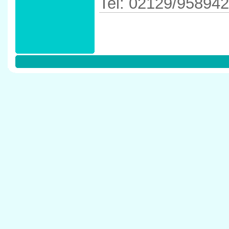
Tel: 02129/958942
Anfahrtskizze in 
42781 Haan