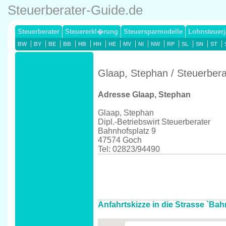
Steuerberater-Guide.de
Steuerberater
Steuererkl�rung
Steuersparmodelle
Lohnsteuerj
BW
BY
BE
BB
HB
HH
HE
MV
NI
NW
RP
SL
SN
ST
Glaap, Stephan / Steuerber
Adresse Glaap, Stephan
Glaap, Stephan
Dipl.-Betriebswirt Steuerberater
Bahnhofsplatz 9
47574 Goch
Tel: 02823/94490
Anfahrtskizze in die Strasse `Bah