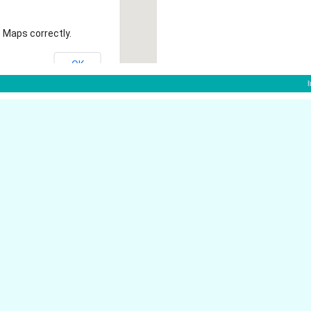
 Maps correctly.
OK
47574 Goch
Vo�heider Str. 268
Motzfeldstr. 39
47574 Goch
Weezer Str. 30
47574 Goch
47574 Goch
Vo�heide 140
Wiesenstr. 20
47574 Goch
Klever Str. 187
47574 Goch
Wiesenstr. 7
47574 Goch