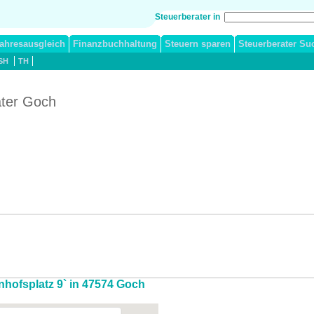
Steuerberater in
ahresausgleich
Finanzbuchhaltung
Steuern sparen
Steuerberater Su
SH
TH
ater Goch
nhofsplatz 9` in 47574 Goch