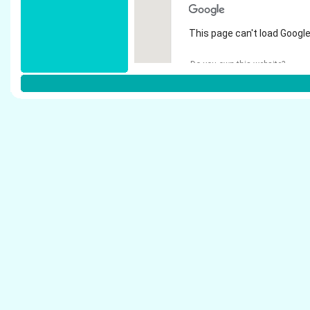
This page can't load Google
Do you own this website?
Weitere Steuerberater in Goch:
Fleuren, Hannelore - Steuerberater Goch
Brauer, Karin - Steuerberater Goch
Roghmans, Manfred - Steuerberater Goch
Bissels, Ludwig - Steuerberater Goch
Loo, Petra - Steuerberater Goch
K�hnapfel, Lothar - Steuerberater Goch
K�sters, Maria - Steuerberater Goch