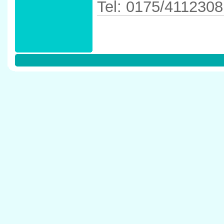
Tel: 0175/4112308
Anfahrtskizze in 
42781 Haan