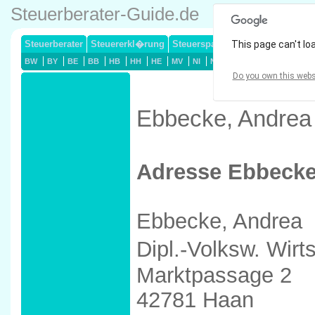
Steuerberater-Guide.de
Steuerberater
Steuererkl�rung
Steuersparmodelle
This page can't lo
Lohnsteuerj
BW
BY
BE
BB
HB
HH
HE
MV
NI
NW
RP
SL
SN
ST
Do you own this webs
Ebbecke, Andrea 
Adresse Ebbecke
Ebbecke, Andrea
Dipl.-Volksw. Wirt
Marktpassage 2
42781 Haan