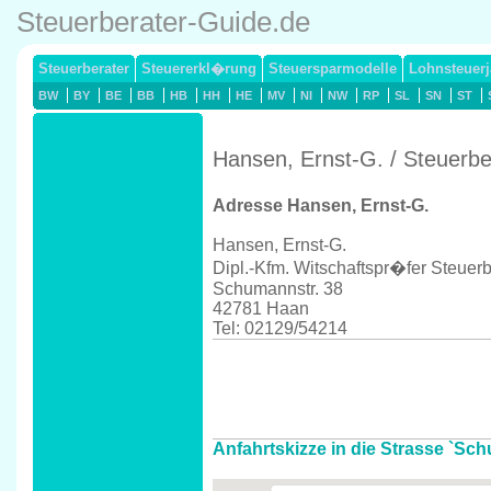
Steuerberater-Guide.de
Steuerberater
Steuererkl�rung
Steuersparmodelle
Lohnsteuerj
BW
BY
BE
BB
HB
HH
HE
MV
NI
NW
RP
SL
SN
ST
Hansen, Ernst-G. / Steuerb
Adresse Hansen, Ernst-G.
Hansen, Ernst-G.
Dipl.-Kfm. Witschaftspr�fer Steuerb
Schumannstr. 38
42781 Haan
Tel: 02129/54214
Anfahrtskizze in die Strasse `Sc