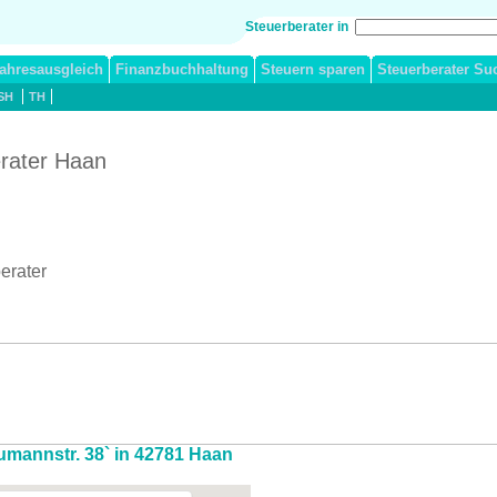
Steuerberater in
ahresausgleich
Finanzbuchhaltung
Steuern sparen
Steuerberater Su
SH
TH
erater Haan
erater
humannstr. 38` in 42781 Haan