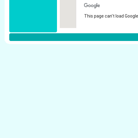
This page can't load Google
Do you own this website?
Weitere Steuerberater in Haan:
Selbach, Karl-Heinz - Steuerberater Haan
Br�ggemann, Edith - Steuerberater Haan
Schickling, Werner - Steuerberater Haan
Billinger, J�rgen - Steuerberater Haan
Richartz, Angelika - Steuerberater Haan
Baus, Gabriele - Steuerberater Haan
Neudecker - Steuerberater Haan