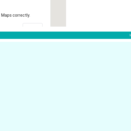
 Maps correctly.
OK
Am Sandbach 47
42781 Haan
Kaiserstr. 82
42781 Haan
Bellingrathweg 11
42781 Haan
Seilbahnweg 30
42781 Haan
Vom Eigens Gasse 2
42781 Haan
Quarzweg 20
42781 Haan
Seilbahnweg 18
42781 Haan