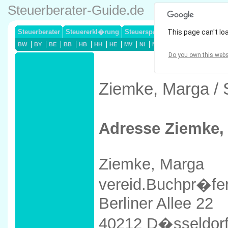
Steuerberater-Guide.de
Steuerberater
Steuererkl�rung
Steuersparmodelle
This page can't lo
Lohnsteuerj
BW
BY
BE
BB
HB
HH
HE
MV
NI
NW
RP
SL
SN
ST
Do you own this webs
Ziemke, Marga / 
Adresse Ziemke,
Ziemke, Marga
vereid.Buchpr�fer
Berliner Allee 22
40212 D�sseldor