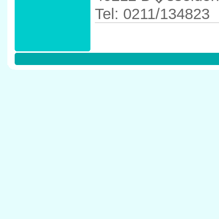
Tel: 0211/134823
Anfahrtskizze in 
40212 D�sseldor