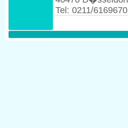
Tel: 0211/6169670
Anfahrtskizze in 
40470 D�sseldor