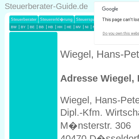
Steuerberater-Guide.de
Steuerberater
Steuererkl�rung
Steuersparmodelle
This page can't lo
Lohnsteuerj
BW
BY
BE
BB
HB
HH
HE
MV
NI
NW
RP
SL
SN
ST
Do you own this webs
Wiegel, Hans-Pet
Adresse Wiegel, 
Wiegel, Hans-Pete
Dipl.-Kfm. Wirtsch
M�nsterstr. 306
40470 D�sseldor