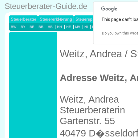
Steuerberater-Guide.de
Steuerberater
Steuererkl�rung
Steuersparmodelle
This page can't lo
Lohnsteuerj
BW
BY
BE
BB
HB
HH
HE
MV
NI
NW
RP
SL
SN
ST
Do you own this webs
Weitz, Andrea / 
Adresse Weitz, A
Weitz, Andrea
Steuerberaterin
Gartenstr. 55
40479 D�sseldor