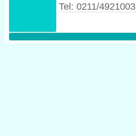
Tel: 0211/4921003
Anfahrtskizze in 
D�sseldorf