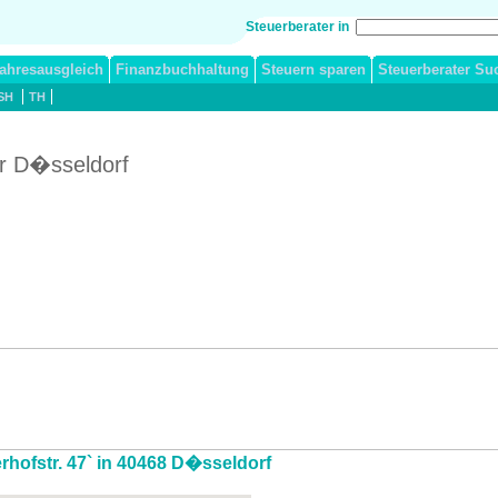
Steuerberater in
ahresausgleich
Finanzbuchhaltung
Steuern sparen
Steuerberater Su
SH
TH
er D�sseldorf
erhofstr. 47` in 40468 D�sseldorf