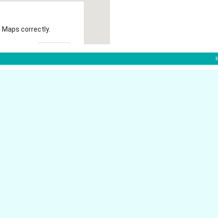
 Maps correctly.
OK
f:
Bismarckstr. 77
40210 D�sseldorf
H Wirtschaftspr�fung.
Immermannstr. 51
40210 D�sseldorf
Stresemannstr. 26
40210 D�sseldorf
Alexanderstr. 28
er D�sseldorf
40210 D�sseldorf
Steinstr. 31
dorf
40210 D�sseldorf