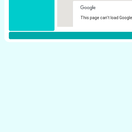
This page can't load Google
Do you own this website?
Weitere Steuerberater in D�sseldor
Tschirdewahn, A. - Steuerberater D�sseldorf
BPG Beratungs- und Pr�fungsgesellschaft mb
Steuerberatung - Steuerberater D�sseldorf
Terhaag, Thomas - Steuerberater D�sseldorf
Gummert & Trapp Steuerberater - Steuerberat
Schumacher & Partner - Steuerberater D�ssel