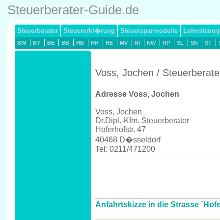
Steuerberater-Guide.de
Steuerberater
Steuererkl�rung
Steuersparmodelle
Lohnsteuerj
BW
BY
BE
BB
HB
HH
HE
MV
NI
NW
RP
SL
SN
ST
Voss, Jochen / Steuerberat
Adresse Voss, Jochen
Voss, Jochen
Dr.Dipl.-Kfm. Steuerberater
Hoferhofstr. 47
40468 D�sseldorf
Tel: 0211/471200
Anfahrtskizze in die Strasse `Hof