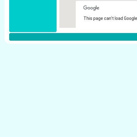
This page can't load Google
Do you own this website?
Weitere Steuerberater in D�sseldor
Tschirdewahn, A. - Steuerberater D�sseldorf
BPG Beratungs- und Pr�fungsgesellschaft mb
Steuerberatung - Steuerberater D�sseldorf
Terhaag, Thomas - Steuerberater D�sseldorf
Gummert & Trapp Steuerberater - Steuerberat
Schumacher & Partner - Steuerberater D�ssel