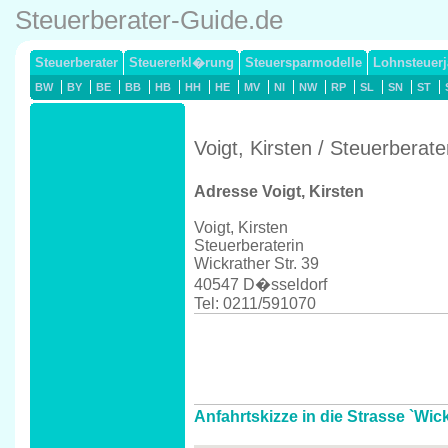
Steuerberater-Guide.de
Steuerberater
Steuererkl�rung
Steuersparmodelle
Lohnsteuerj
BW
BY
BE
BB
HB
HH
HE
MV
NI
NW
RP
SL
SN
ST
Voigt, Kirsten / Steuerberat
Adresse Voigt, Kirsten
Voigt, Kirsten
Steuerberaterin
Wickrather Str. 39
40547 D�sseldorf
Tel: 0211/591070
Anfahrtskizze in die Strasse `Wic