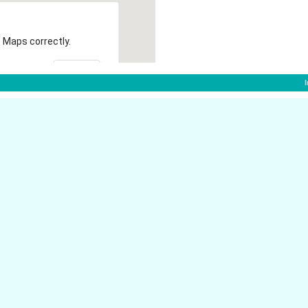
 Maps correctly.
OK
f:
Bismarckstr. 77
40210 D�sseldorf
H Wirtschaftspr�fung.
Immermannstr. 51
40210 D�sseldorf
Stresemannstr. 26
40210 D�sseldorf
Alexanderstr. 28
er D�sseldorf
40210 D�sseldorf
Steinstr. 31
dorf
40210 D�sseldorf