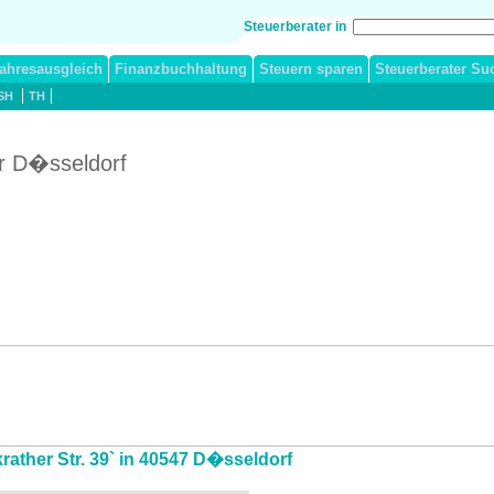
Steuerberater in
ahresausgleich
Finanzbuchhaltung
Steuern sparen
Steuerberater Su
SH
TH
er D�sseldorf
krather Str. 39` in 40547 D�sseldorf