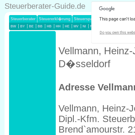
Steuerberater-Guide.de
Steuerberater
Steuererkl�rung
Steuersparmodelle
This page can't lo
Lohnsteuerj
BW
BY
BE
BB
HB
HH
HE
MV
NI
NW
RP
SL
SN
ST
Do you own this webs
Vellmann, Heinz-
D�sseldorf
Adresse Vellman
Vellmann, Heinz-
Dipl.-Kfm. Steuerb
Brend`amourstr. 2