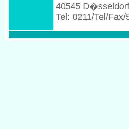
40545 D�sseldor
Tel: 0211/Tel/Fax
Anfahrtskizze in 
40545 D�sseldor