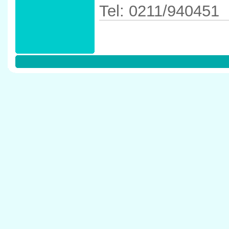
Tel: 0211/940451
Anfahrtskizze in 
40489 D�sseldor