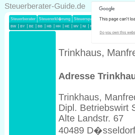
Steuerberater-Guide.de
Steuerberater
Steuererkl�rung
Steuersparmodelle
This page can't lo
Lohnsteuerj
BW
BY
BE
BB
HB
HH
HE
MV
NI
NW
RP
SL
SN
ST
Do you own this webs
Trinkhaus, Manfr
Adresse Trinkha
Trinkhaus, Manfre
Dipl. Betriebswirt
Alte Landstr. 67
40489 D�sseldor