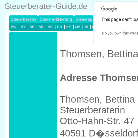
Steuerberater-Guide.de
Steuerberater
Steuererkl�rung
Steuersparmodelle
This page can't lo
Lohnsteuerj
BW
BY
BE
BB
HB
HH
HE
MV
NI
NW
RP
SL
SN
ST
Do you own this webs
Thomsen, Bettina
Adresse Thomsen
Thomsen, Bettina
Steuerberaterin
Otto-Hahn-Str. 47
40591 D�sseldor