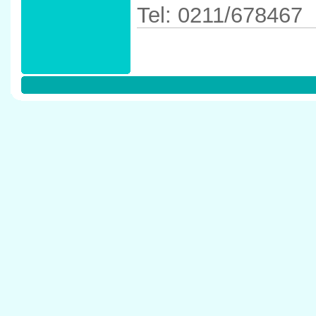
Tel: 0211/678467
Anfahrtskizze in 
40591 D�sseldor