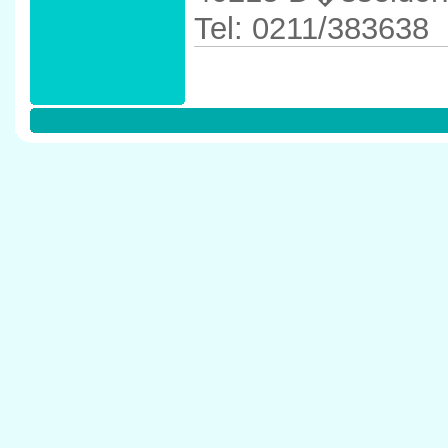
Tel: 0211/383638
Anfahrtskizze in 
40215 D�sseldor