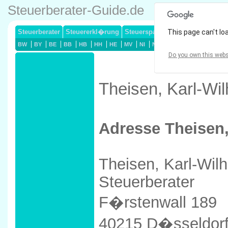
Steuerberater-Guide.de
Steuerberater
Steuererkl�rung
Steuersparmodelle
This page can't lo
Lohnsteuerj
BW
BY
BE
BB
HB
HH
HE
MV
NI
NW
RP
SL
SN
ST
Do you own this webs
Theisen, Karl-Wi
Adresse Theisen,
Theisen, Karl-Wil
Steuerberater
F�rstenwall 189
40215 D�sseldor