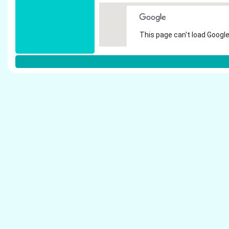
This page can't load Google
Do you own this website?
Weitere Steuerberater in D�sseldor
Tschirdewahn, A. - Steuerberater D�sseldorf
Pollex, Ute - Steuerberater D�sseldorf
Cremer, Marlies - Steuerberater D�sseldorf
Frankus & Partner, Dr. - Steuerberater D�ssel
Richard, Hartmut - Steuerberater D�sseldorf