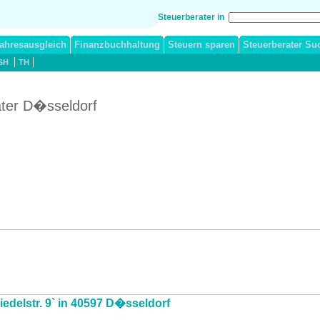
Steuerberater in
ahresausgleich
Finanzbuchhaltung
Steuern sparen
Steuerberater Su
SH
TH
ater D�sseldorf
iedelstr. 9` in 40597 D�sseldorf