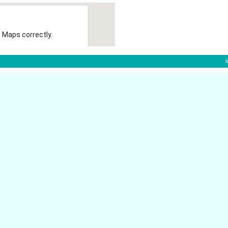
 Maps correctly.
OK
f:
Bismarckstr. 77
40210 D�sseldorf
Oststr. 156
40210 D�sseldorf
Bendemannstr. 13
40210 D�sseldorf
Steinstr. 27
dorf
40210 D�sseldorf
Grupellostr. 13
40210 D�sseldorf