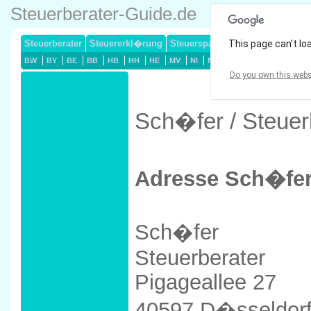
Steuerberater-Guide.de
Steuerberater
Steuererkl�rung
Steuersparmodelle
This page can't lo
Lohnsteuerj
BW
BY
BE
BB
HB
HH
HE
MV
NI
NW
RP
SL
SN
ST
Do you own this webs
Sch�fer / Steuer
Adresse Sch�fe
Sch�fer
Steuerberater
Pigageallee 27
40597 D�sseldor