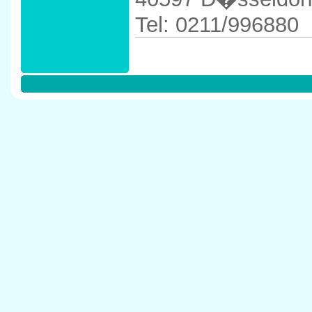
Tel: 0211/996880
Anfahrtskizze in 
40597 D�sseldor