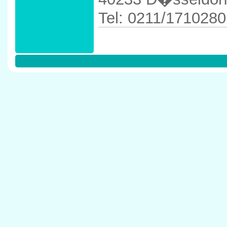
Tel: 0211/1710280
Anfahrtskizze in 
D�sseldorf