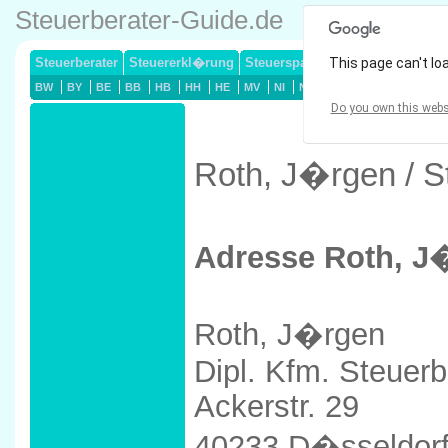
Steuerberater-Guide.de
Steuerberater
Steuererkl�rung
Steuersparmodelle
This page can't lo
Lohnsteuerj
BW
BY
BE
BB
HB
HH
HE
MV
NI
NW
RP
SL
SN
ST
Do you own this webs
Roth, J�rgen / S
Adresse Roth, J
Roth, J�rgen
Dipl. Kfm. Steuerb
Ackerstr. 29
40233 D�sseldor